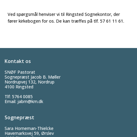
Ved spørgsmål henviser vi til Ringsted Sognekontor, der
fører kirkebogen for os. De kan træffes på tlf. 57 61 11 61.
Kontakt os
SNØF Pastorat
Sognepræst Jacob B. Møller
Nordrupvej 132, Nordrup
4100 Ringsted
Tlf: 5764 0085
Email:
jabm@km.dk
Sognepræst
Sara Horneman-Thielcke
Havemarksvej 59, Ørslev