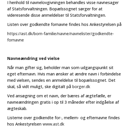
I henhold til navnelovgivningen behandles visse navnesager
af Statsforvaltningen. Bopælssognet sørger for at
videresende disse anmeldelser til Statsforvaltningen.
Listen over godkendte fornavne findes hos Ankestyrelsen på
https://ast.dk/born-familie/navne/navnelister/godkendte-
fornavne
Navneændring ved vielse
Når man gifter sig, beholder man som udgangspunkt sit
eget efternavn. Hvis man ønsker at ændre navn i forbindelse
med vielsen, sendes en anmeldelse til bopælssognet. Det
skal, så vidt muligt, ske digitalt på
borger.dk
Ved ansøgning om et navn, der bæres af ægtefælle, er
navneændringen gratis i op til 3 måneder efter indgåelse af
ægteskab.
Listerne over godkendte for-, mellem- og efternavne findes
hos Ankestyrelsen
www.ast.dk